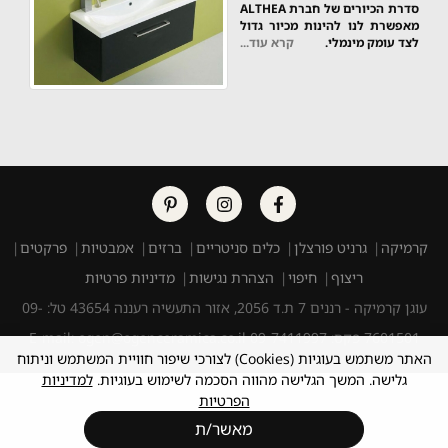
סדרת הכיורים של חברת ALTHEA
מאפשרת לנו להינות מכיור גדול
לצד עומק מינמלי.
קרא עוד...
קרמיקה
גרניט פורצלן
כלים סניטריים
ברזים
אמבטיות
פרקטים
ריצוף
חיפוי
הצהרת נגישות
מדיניות פרטיות
עוגן קרמיקה - רננים 7 ת.ד 2056, אזור התעשיה רעננה 43654 טל: 09-
7601501 פקס: 09-7411997 E-mail: ogen@ogenceramica.co.il
האתר משתמש בעוגיות (Cookies) לצורכי שיפור חוויית המשתמש וניתוח
גלישה. המשך הגלישה מהווה הסכמה לשימוש בעוגיות.
למדיניות
הפרטיות
מאשר/ת