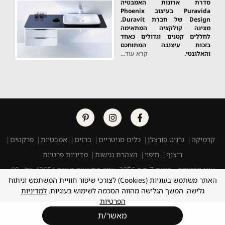
סדרת ארונות האמבטיה
Puravida בעיצוב Phoenix
Design של חברת Duravit.
מציגה קולקציה המתאימה
לחללים קטנים וגדולים כאחד
בזכות עיצובה המתוחכם
והאלגנטי.
קרא עוד...
קרמיקה
גרניט פורצלן
כלים סניטריים
ברזים
אמבטיות
פרקטים
ריצוף
חיפוי
הצהרת נגישות
מדיניות פרטיות
עוגן קרמיקה - רננים 7 ת.ד 2056, אזור התעשיה רעננה 43654 טל: 09-
האתר משתמש בעוגיות (Cookies) לצורכי שיפור חוויית המשתמש וניתוח
7601501 פקס: 09-7411997 E-mail: ogen@ogenceramica.co.il
גלישה. המשך הגלישה מהווה הסכמה לשימוש בעוגיות.
למדיניות
הפרטיות
מאשר/ת