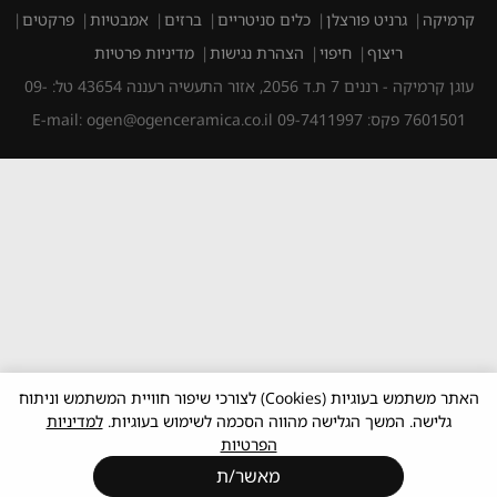
קרמיקה
גרניט פורצלן
כלים סניטריים
ברזים
אמבטיות
פרקטים
ריצוף
חיפוי
הצהרת נגישות
מדיניות פרטיות
עוגן קרמיקה - רננים 7 ת.ד 2056, אזור התעשיה רעננה 43654 טל: 09-
7601501 פקס: 09-7411997 E-mail: ogen@ogenceramica.co.il
האתר משתמש בעוגיות (Cookies) לצורכי שיפור חוויית המשתמש וניתוח
גלישה. המשך הגלישה מהווה הסכמה לשימוש בעוגיות.
למדיניות
הפרטיות
מאשר/ת