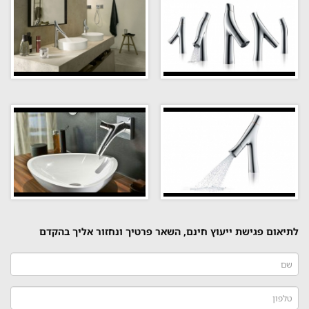
לתיאום פגישת ייעוץ חינם, השאר פרטיך ונחזור אליך בהקדם