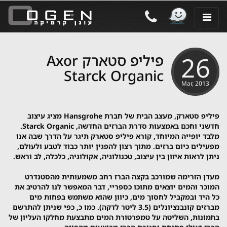
26
פיליפ סטארק Axor
Starck Organic
Mar, 2013
פיליפ סטארק, מעצב הבית של חברת Hansgrohe מציג עיצוב
חדשני וחכם באמצעות סדרת הברזים החדשה, Starck Organic.
מלבד יופייה המיוחד, קורא פיליפ סטארק תיגר על הדרך שבה אנו
מפעילים כיום ברזים. מתוך רצון להפגין יותר כבוד לטבע ולעולם,
ניתן לראות איזון בין עיצוב, טכנולוגיה, אקולוגיה, כלכלה, לב וראש.
מעדן הזרימה שמורכב בקצה הברז רחב משמעותית מהסטנדרט
המוכר והמים יוצאים מתוכו כספריי, דבר המאפשר לנו להרטיב את
כל היד ובמקביל לחסוך מים, כיוון שהוא משתמש בפחות מים
מברזים קונבנציונלים (3.5 ליטר לדקה). כמו כ, כפי שניתן להתרשם
בתמונות, השליטה על טמפרטורת המים מתבצעת מחלקו העליון של