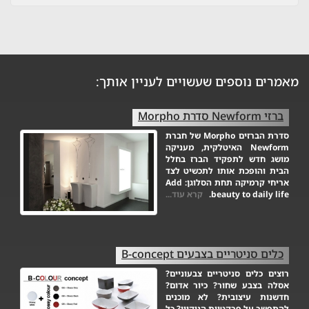
מאמרים נוספים שעשויים לעניין אותך:
ברזי Newform סדרת Morpho
סדרת הברזים Morpho של חברת
Newform האיטלקית, מעניקה
מושג חדש לתפקיד הברז בחלל
הבית והופכת אותו לתכשיט לצד
אריחי קרמיקה תחת הסלוגן: Add
beauty to daily life.
קרא עוד...
כלים סניטריים בצבעים B-concept
רוצים כלים סניטריים צבעוניים?
אסלה בצבע שחור? כיור אדום?
חדשנות עיצובית? לא מוכנים
להתפשר על פרקטיות הניקיון? כל